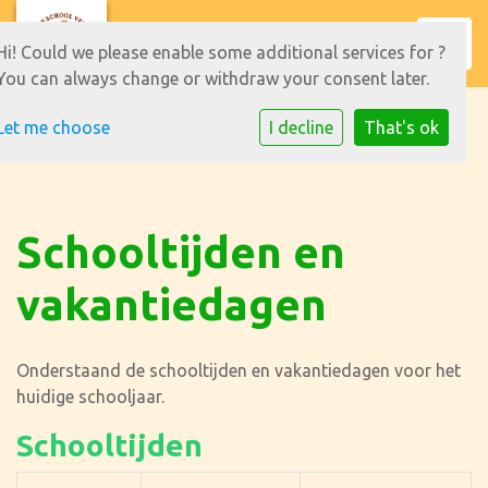
Toggl
Hi! Could we please enable some additional services for
?
You can always change or withdraw your consent later.
Let me choose
I decline
That's ok
Schooltijden en
vakantiedagen
Onderstaand de schooltijden en vakantiedagen voor het
huidige schooljaar.
Schooltijden