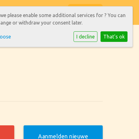
ONTACT
OPEN DAG
Inloggen
 we please enable some additional services for
? You can
ange or withdraw your consent later.
hoose
I decline
That's ok
Aanmelden nieuwe