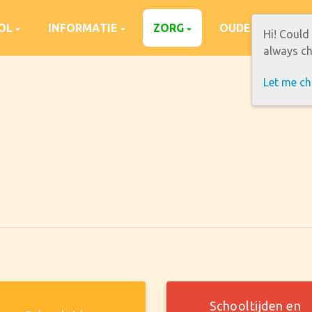
OOL
INFORMATIE
ZORG
OUDERS
C
Hi! Could
always ch
Let me c
Schooltijden en